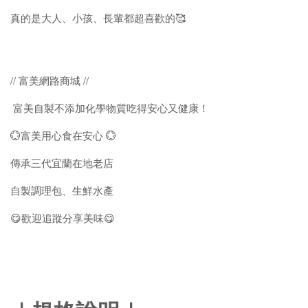
真的是大人、小孩、長輩都超喜歡的🥰
// 富美網路商城 //
富美自製不添加化學物質吃得安心又健康！
💮富美用心食在安心 💮
傳承三代宜蘭在地老店
自製調理包、生鮮水產
😋歡迎追蹤分享美味😋