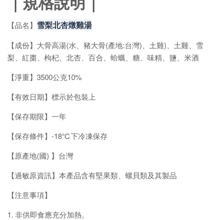
｜規格說明｜
雪梨北杏燉雞湯
【品名】
【成份】
大骨高湯(水、豬大骨(產地:台灣)、土雞)
、土雞、雪
梨、紅棗、枸杞、北杏、百合、蛤蠣、糖、味精、鹽、米酒
【淨重】
3500公克10%
【有效日期】標示於包裝上
【保存期限】一年
【保存條件】-18℃下冷凍保存
【原產地(國) 】台灣
【過敏原資訊】本產品含有堅果類、螺貝類及其製品
【注意事項】
1. 非供即食應充分加熱。