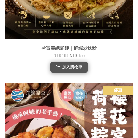
🦐富美總鋪師｜鮮蝦炒炊粉
NT$ 199
NT$ 155
加入購物車
優惠