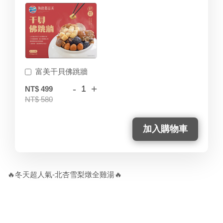
富美干貝佛跳牆
-
+
NT$ 499
NT$ 580
加入購物車
🔥冬天超人氣-北杏雪梨燉全雞湯🔥