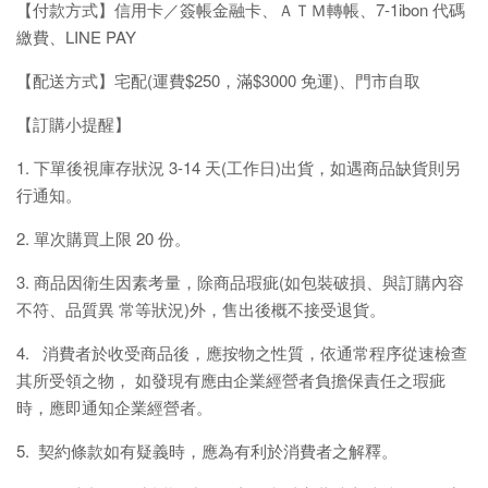
【付款方式】信用卡／簽帳金融卡、ＡＴＭ轉帳、7-1ibon 代碼
繳費、LINE PAY
【配送方式】宅配(運費$250，滿$3000 免運)、門市自取
【訂購小提醒】
1. 下單後視庫存狀況 3-14 天(工作日)出貨，如遇商品缺貨則另
行通知。
2. 單次購買上限 20 份。
3. 商品因衛生因素考量，除商品瑕疵(如包裝破損、與訂購內容
不符、品質異 常等狀況)外，售出後概不接受退貨。
4. 消費者於收受商品後，應按物之性質，依通常程序從速檢查
其所受領之物， 如發現有應由企業經營者負擔保責任之瑕疵
時，應即通知企業經營者。
5. 契約條款如有疑義時，應為有利於消費者之解釋。