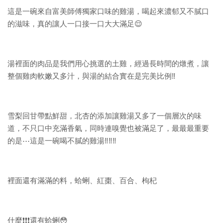
這是一碗來自富美師傅獨家口味的雞湯，喝起來濃郁又不膩口
的滋味，真的讓人一口接一口大大滿足😌
湯裡面的肉品是我們用心挑選的土雞，經過長時間的燉煮，讓
整個雞肉軟嫩又多汁，與湯的結合實在是完美比例‼️
雪梨回甘帶點鮮甜，北杏的添加讓雞湯又多了一個層次的味
道，不只口中充滿香氣，同時連嗅覺也被滿足了，最最最重要
的是⋯這是一碗喝不膩的雞湯‼️‼️‼️
裡面還有滿滿的料，蛤蜊、紅棗、百合、枸杞
什麼❗️❗️❗️還有蛤蜊😳