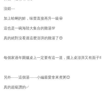
沒錯⋯
加上蛤蜊的鮮，味蕾直接再升一級🤩
這也是一碗海陸大集合的雞湯💯
真的絕對沒看過這麼澎湃的雞湯了😍
每個家過年圍爐桌上一定要有這一道，擺上桌澎湃又有面子‼️
另外⋯⋯這個湯⋯⋯小編最愛拿來煮粥😊
真的超級讚的✅